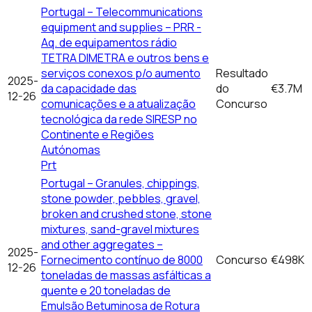
Portugal – Telecommunications
equipment and supplies – PRR -
Aq. de equipamentos rádio
TETRA DIMETRA e outros bens e
serviços conexos p/o aumento
Resultado
2025-
da capacidade das
do
€3.7M
12-26
comunicações e a atualização
Concurso
tecnológica da rede SIRESP no
Continente e Regiões
Autónomas
Prt
Portugal – Granules, chippings,
stone powder, pebbles, gravel,
broken and crushed stone, stone
mixtures, sand-gravel mixtures
and other aggregates –
2025-
Fornecimento contínuo de 8000
Concurso
€498K
12-26
toneladas de massas asfálticas a
quente e 20 toneladas de
Emulsão Betuminosa de Rotura