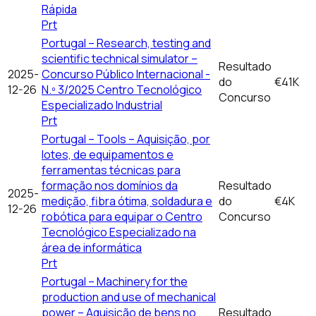
Rápida
Prt
Portugal – Research, testing and
scientific technical simulator –
Resultado
2025-
Concurso Público Internacional -
do
€41K
12-26
N.º 3/2025 Centro Tecnológico
Concurso
Especializado Industrial
Prt
Portugal – Tools – Aquisição, por
lotes, de equipamentos e
ferramentas técnicas para
formação nos domínios da
Resultado
2025-
medição, fibra ótima, soldadura e
do
€4K
12-26
robótica para equipar o Centro
Concurso
Tecnológico Especializado na
área de informática
Prt
Portugal – Machinery for the
production and use of mechanical
power – Aquisição de bens no
Resultado