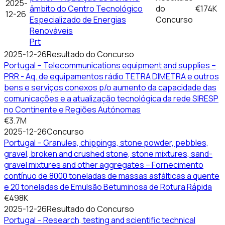
2025-
âmbito do Centro Tecnológico
do
€174K
12-26
Especializado de Energias
Concurso
Renováveis
Prt
2025-12-26
Resultado do Concurso
Portugal – Telecommunications equipment and supplies –
PRR - Aq. de equipamentos rádio TETRA DIMETRA e outros
bens e serviços conexos p/o aumento da capacidade das
comunicações e a atualização tecnológica da rede SIRESP
no Continente e Regiões Autónomas
€3.7M
2025-12-26
Concurso
Portugal – Granules, chippings, stone powder, pebbles,
gravel, broken and crushed stone, stone mixtures, sand-
gravel mixtures and other aggregates – Fornecimento
contínuo de 8000 toneladas de massas asfálticas a quente
e 20 toneladas de Emulsão Betuminosa de Rotura Rápida
€498K
2025-12-26
Resultado do Concurso
Portugal – Research, testing and scientific technical