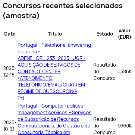
Concursos recentes selecionados
(amostra)
Valor
Data
Título
Estado
(EUR)
Portugal – Telephone-answering
services –
ADENE_CPi_233_2025_UGR -
AQUISIÇÃO DE SERVIÇOS DE
Resultado
2025-
CONTACT CENTER
do
€586K
12-18
(ATENDIMENTO
Concurso
TELEFÓNICO/EMAIL/CHAT) EM
REGIME DE OUTSOURCING
Prt
Portugal – Computer facilities
management services – Serviços
de Subscrição de Recursos
Resultado
2025-
Computacionais, de Gestão e de
do
€660K
10-31
Consultoria Técnica em
Concurso