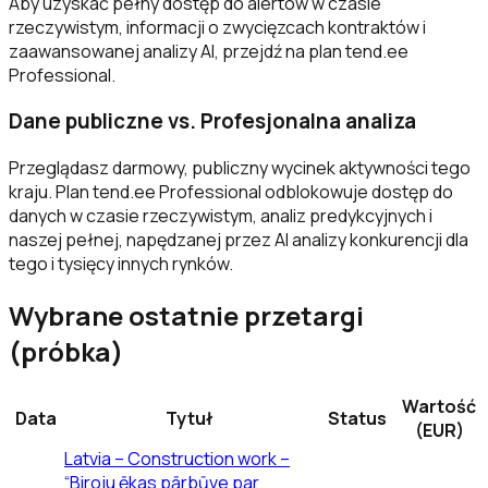
Aby uzyskać pełny dostęp do alertów w czasie
rzeczywistym, informacji o zwycięzcach kontraktów i
zaawansowanej analizy AI, przejdź na plan tend.ee
Professional.
Dane publiczne vs. Profesjonalna analiza
Przeglądasz darmowy, publiczny wycinek aktywności tego
kraju. Plan tend.ee Professional odblokowuje dostęp do
danych w czasie rzeczywistym, analiz predykcyjnych i
naszej pełnej, napędzanej przez AI analizy konkurencji dla
tego i tysięcy innych rynków.
Wybrane ostatnie przetargi
(próbka)
Wartość
Data
Tytuł
Status
(EUR)
Latvia – Construction work –
“Biroju ēkas pārbūve par