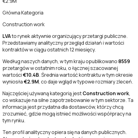
€2.9M
Główna Kategoria
Construction work
LVA
to rynek aktywnie organizujący przetargi publiczne.
Przedstawiamy analityczny przegląd działań i wartości
kontraktów w ciągu ostatnich 12 miesięcy.
Według naszych danych, w tym kraju opublikowano
8559
przetargów w ostatnim roku, o łącznej szacowanej
wartości
€10.4B
. Średnia wartość kontraktu w tym okresie
wyniosła
€2.9M
, co daje wgląd w typowe rozmiary zleceń.
Najczęściej używaną kategorią jest
Construction work
,
co wskazuje na silne zapotrzebowanie w tym sektorze. Ta
informacja jest przydatna dla dostawców, którzy chcą
zrozumieć, gdzie mogą istnieć możliwości współpracy na
tym rynku.
Ten profil analityczny opiera się na danych publicznych.