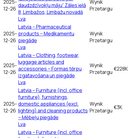
2025-
Wynik
daudzdzīvokļu māju” Zāles ielā
12-26
Przetargu
8, Limbažos, Limbažu novadā
Lva
Latvia – Pharmaceutical
2025-
products – Medikamentu
Wynik
12-26
piegāde
Przetargu
Lva
Latvia – Clothing, footwear,
luggage articles and
2025-
Wynik
accessories – Formas tērpu
€228K
12-26
Przetargu
izgatavošana un piegāde
Lva
Latvia – Furniture (incl. office
furniture), furnishings,
2025-
domestic appliances (excl.
Wynik
€3K
12-26
lighting) and cleaning products
Przetargu
– Mēbeļu piegāde
Lva
Latvia – Furniture (incl. office