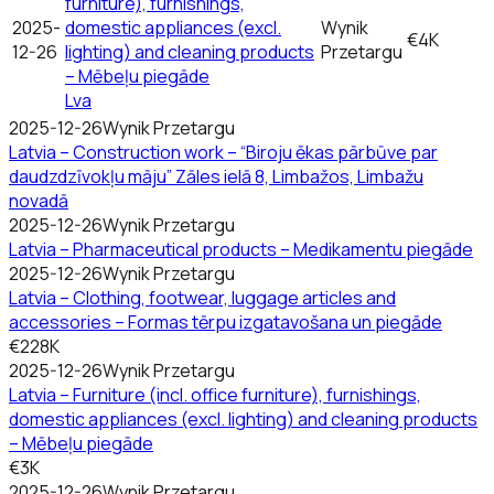
furniture), furnishings,
2025-
domestic appliances (excl.
Wynik
€4K
12-26
lighting) and cleaning products
Przetargu
– Mēbeļu piegāde
Lva
2025-12-26
Wynik Przetargu
Latvia – Construction work – “Biroju ēkas pārbūve par
daudzdzīvokļu māju” Zāles ielā 8, Limbažos, Limbažu
novadā
2025-12-26
Wynik Przetargu
Latvia – Pharmaceutical products – Medikamentu piegāde
2025-12-26
Wynik Przetargu
Latvia – Clothing, footwear, luggage articles and
accessories – Formas tērpu izgatavošana un piegāde
€228K
2025-12-26
Wynik Przetargu
Latvia – Furniture (incl. office furniture), furnishings,
domestic appliances (excl. lighting) and cleaning products
– Mēbeļu piegāde
€3K
2025-12-26
Wynik Przetargu