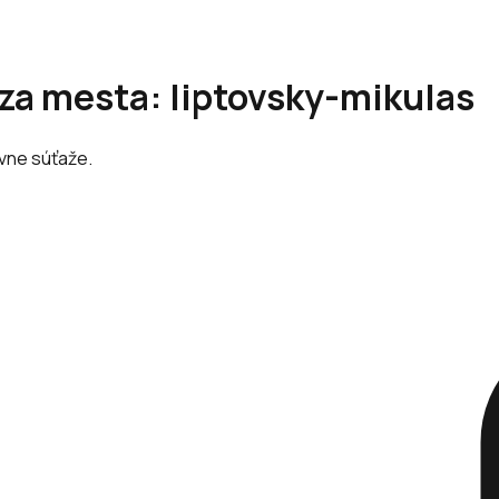
ýza mesta: liptovsky-mikulas
ávne súťaže.