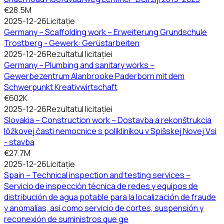
€28.5M
2025-12-26
Licitație
Germany – Scaffolding work – Erweiterung Grundschule
Trostberg - Gewerk: Gerüstarbeiten
2025-12-26
Rezultatul licitației
Germany – Plumbing and sanitary works –
Gewerbezentrum Alanbrooke Paderborn mit dem
Schwerpunkt Kreativwirtschaft
€602K
2025-12-26
Rezultatul licitației
Slovakia – Construction work – Dostavba a rekonštrukcia
lôžkovej časti nemocnice s poliklinikou v Spišskej Novej Vsi
- stavba
€27.7M
2025-12-26
Licitație
Spain – Technical inspection and testing services –
Servicio de inspección técnica de redes y equipos de
distribución de agua potable para la localización de fraude
y anomalías, así como servicio de cortes, suspensión y
reconexión de suministros que ge