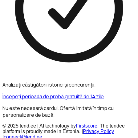
Analizați câștigătorii istorici și concurenții.
Începeți perioada de probă gratuită de 14 zile
Nu este necesară cardul. Ofertă limitată în timp cu
personalizare de bază.
© 2025 tend.ee | AI technology by
Firstscore
. The tendee
platform is proudly made in Estonia. |
Privacy Policy
|
connect@tend.ee