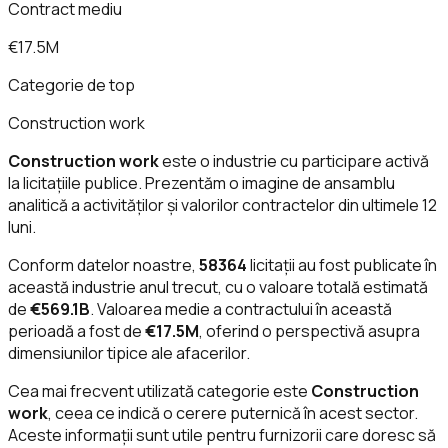
Contract mediu
€17.5M
Categorie de top
Construction work
Construction work
este o industrie cu participare activă
la licitațiile publice. Prezentăm o imagine de ansamblu
analitică a activităților și valorilor contractelor din ultimele 12
luni.
Conform datelor noastre,
58364
licitații au fost publicate în
această industrie anul trecut, cu o valoare totală estimată
de
€569.1B
. Valoarea medie a contractului în această
perioadă a fost de
€17.5M
, oferind o perspectivă asupra
dimensiunilor tipice ale afacerilor.
Cea mai frecvent utilizată categorie este
Construction
work
, ceea ce indică o cerere puternică în acest sector.
Aceste informații sunt utile pentru furnizorii care doresc să