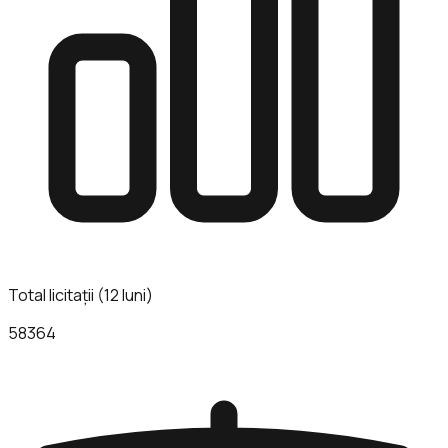
Total licitații (12 luni)
58364