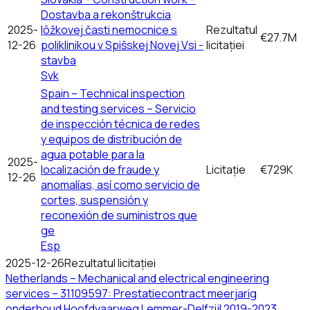
Dostavba a rekonštrukcia
2025-
lôžkovej časti nemocnice s
Rezultatul
€27.7M
12-26
poliklinikou v Spišskej Novej Vsi -
licitației
stavba
Svk
Spain – Technical inspection
and testing services – Servicio
de inspección técnica de redes
y equipos de distribución de
agua potable para la
2025-
localización de fraude y
Licitație
€729K
12-26
anomalías, así como servicio de
cortes, suspensión y
reconexión de suministros que
ge
Esp
2025-12-26
Rezultatul licitației
Netherlands – Mechanical and electrical engineering
services – 31109597: Prestatiecontract meerjarig
onderhoud Hoofdvaarweg Lemmer-Delfzijl 2019-2023