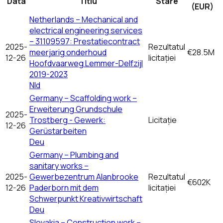
Data
Titlu
Stare
(EUR)
Netherlands – Mechanical and
electrical engineering services
– 31109597: Prestatiecontract
2025-
Rezultatul
meerjarig onderhoud
€28.5M
12-26
licitației
Hoofdvaarweg Lemmer-Delfzijl
2019-2023
Nld
Germany – Scaffolding work –
Erweiterung Grundschule
2025-
Trostberg - Gewerk:
Licitație
12-26
Gerüstarbeiten
Deu
Germany – Plumbing and
sanitary works –
2025-
Gewerbezentrum Alanbrooke
Rezultatul
€602K
12-26
Paderborn mit dem
licitației
Schwerpunkt Kreativwirtschaft
Deu
Slovakia – Construction work –