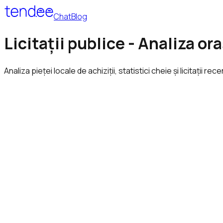
Chat
Blog
Licitații publice - Analiza or
Analiza pieței locale de achiziții, statistici cheie și licitații rec