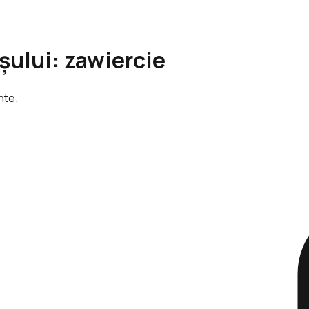
așului: zawiercie
ente.