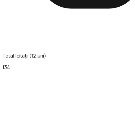
Total licitații (12 luni)
134