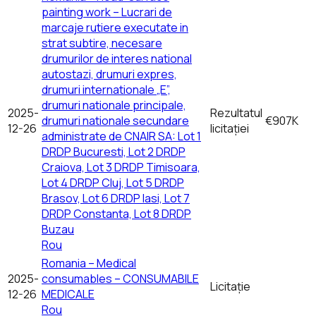
painting work – Lucrari de
marcaje rutiere executate in
strat subtire, necesare
drumurilor de interes national
autostazi, drumuri expres,
drumuri internationale „E”,
drumuri nationale principale,
2025-
Rezultatul
drumuri nationale secundare
€907K
12-26
licitației
administrate de CNAIR SA: Lot 1
DRDP Bucuresti, Lot 2 DRDP
Craiova, Lot 3 DRDP Timisoara,
Lot 4 DRDP Cluj, Lot 5 DRDP
Brasov, Lot 6 DRDP Iasi, Lot 7
DRDP Constanta, Lot 8 DRDP
Buzau
Rou
Romania – Medical
2025-
consumables – CONSUMABILE
Licitație
12-26
MEDICALE
Rou