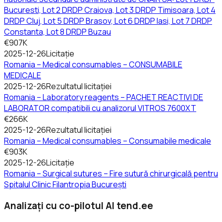
Bucuresti, Lot 2 DRDP Craiova, Lot 3 DRDP Timisoara, Lot 4
DRDP Cluj, Lot 5 DRDP Brasov, Lot 6 DRDP Iasi, Lot 7 DRDP
Constanta, Lot 8 DRDP Buzau
€907K
2025-12-26
Licitație
Romania – Medical consumables – CONSUMABILE
MEDICALE
2025-12-26
Rezultatul licitației
Romania – Laboratory reagents – PACHET REACTIVI DE
LABORATOR compatibili cu analizorul VITROS 7600XT
€266K
2025-12-26
Rezultatul licitației
Romania – Medical consumables – Consumabile medicale
€903K
2025-12-26
Licitație
Romania – Surgical sutures – Fire sutură chirurgicală pentru
Spitalul Clinic Filantropia București
Analizați cu co-pilotul AI tend.ee