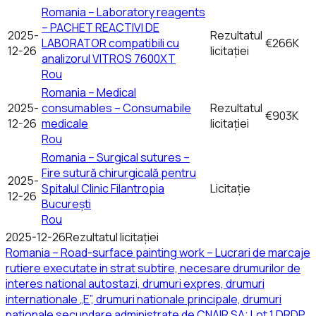
Romania – Laboratory reagents
– PACHET REACTIVI DE
2025-
Rezultatul
LABORATOR compatibili cu
€266K
12-26
licitației
analizorul VITROS 7600XT
Rou
Romania – Medical
2025-
consumables – Consumabile
Rezultatul
€903K
12-26
medicale
licitației
Rou
Romania – Surgical sutures –
Fire sutură chirurgicală pentru
2025-
Spitalul Clinic Filantropia
Licitație
12-26
București
Rou
2025-12-26
Rezultatul licitației
Romania – Road-surface painting work – Lucrari de marcaje
rutiere executate in strat subtire, necesare drumurilor de
interes national autostazi, drumuri expres, drumuri
internationale „E”, drumuri nationale principale, drumuri
nationale secundare administrate de CNAIR SA: Lot 1 DRDP