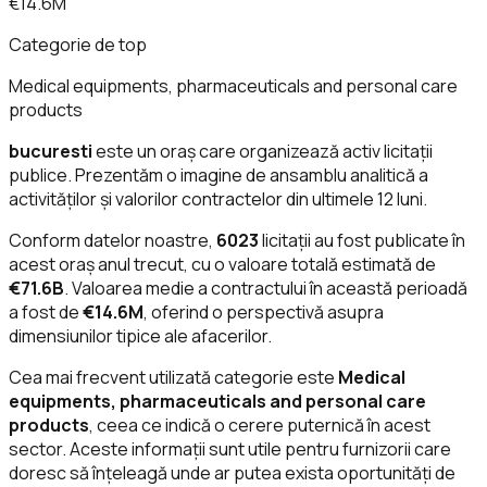
€14.6M
Categorie de top
Medical equipments, pharmaceuticals and personal care
products
bucuresti
este un oraș care organizează activ licitații
publice. Prezentăm o imagine de ansamblu analitică a
activităților și valorilor contractelor din ultimele 12 luni.
Conform datelor noastre,
6023
licitații au fost publicate în
acest oraș anul trecut, cu o valoare totală estimată de
€71.6B
. Valoarea medie a contractului în această perioadă
a fost de
€14.6M
, oferind o perspectivă asupra
dimensiunilor tipice ale afacerilor.
Cea mai frecvent utilizată categorie este
Medical
equipments, pharmaceuticals and personal care
products
, ceea ce indică o cerere puternică în acest
sector. Aceste informații sunt utile pentru furnizorii care
doresc să înțeleagă unde ar putea exista oportunități de