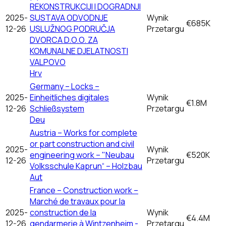
REKONSTRUKCIJI I DOGRADNJI
2025-
SUSTAVA ODVODNJE
Wynik
€685K
12-26
USLUŽNOG PODRUČJA
Przetargu
DVORCA D.O.O. ZA
KOMUNALNE DJELATNOSTI
VALPOVO
Hrv
Germany – Locks –
2025-
Einheitliches digitales
Wynik
€1.8M
12-26
Schließsystem
Przetargu
Deu
Austria – Works for complete
or part construction and civil
2025-
Wynik
engineering work – "Neubau
€520K
12-26
Przetargu
Volksschule Kaprun“ – Holzbau
Aut
France – Construction work –
Marché de travaux pour la
2025-
construction de la
Wynik
€4.4M
12-26
gendarmerie à Wintzenheim -
Przetargu