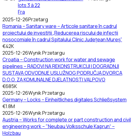
lots 3 à 22
Fra
2025-12-26
Przetarg
Romania – Sanitary ware – Articole sanitare în cadrul
proiectului de investiții „Reducerea riscului de infecții
nosocomiale în cadrul Spitalului Clinic Județean Mureș”
€42K
2025-12-26
Wynik Przetargu
Croatia – Construction work for water and sewage
pipelines – RADOVI NA REKONSTRUKCIJI I DOGRADNJI
SUSTAVA ODVODNJE USLUŽNOG PODRUČJA DVORCA
D.O.O. ZA KOMUNALNE DJELATNOSTI VALPOVO
€685K
2025-12-26
Wynik Przetargu
Germany – Locks – Einheitliches digitales Schließsystem
€1.8M
2025-12-26
Wynik Przetargu
Austria – Works for complete or part construction and civil
engineering work – "Neubau Volksschule Kaprun“ –
Holzbau