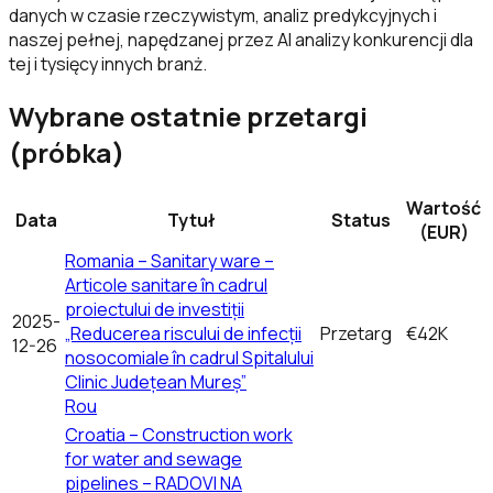
danych w czasie rzeczywistym, analiz predykcyjnych i
naszej pełnej, napędzanej przez AI analizy konkurencji dla
tej i tysięcy innych branż.
Wybrane ostatnie przetargi
(próbka)
Wartość
Data
Tytuł
Status
(EUR)
Romania – Sanitary ware –
Articole sanitare în cadrul
proiectului de investiții
2025-
„Reducerea riscului de infecții
Przetarg
€42K
12-26
nosocomiale în cadrul Spitalului
Clinic Județean Mureș”
Rou
Croatia – Construction work
for water and sewage
pipelines – RADOVI NA