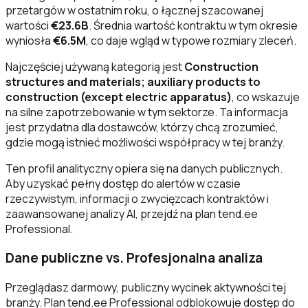
przetargów w ostatnim roku, o łącznej szacowanej
wartości
€23.6B
. Średnia wartość kontraktu w tym okresie
wyniosła
€6.5M
, co daje wgląd w typowe rozmiary zleceń.
Najczęściej używaną kategorią jest
Construction
structures and materials; auxiliary products to
construction (except electric apparatus)
, co wskazuje
na silne zapotrzebowanie w tym sektorze. Ta informacja
jest przydatna dla dostawców, którzy chcą zrozumieć,
gdzie mogą istnieć możliwości współpracy w tej branży.
Ten profil analityczny opiera się na danych publicznych.
Aby uzyskać pełny dostęp do alertów w czasie
rzeczywistym, informacji o zwycięzcach kontraktów i
zaawansowanej analizy AI, przejdź na plan tend.ee
Professional.
Dane publiczne vs. Profesjonalna analiza
Przeglądasz darmowy, publiczny wycinek aktywności tej
branży. Plan tend.ee Professional odblokowuje dostęp do