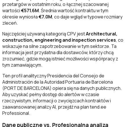
przetargów w ostatnim roku, o łącznej szacowanej
wartości
€571.6M
. Średnia wartość kontraktu w tym
okresie wyniosła
€7.0M
, co daje wgląd w typowe rozmiary
zleceń.
Najczęściej używaną kategorią CPV jest
Architectural,
construction, engineering and inspection services
, co
wskazuje na silne zapotrzebowanie w tym sektorze. Ta
informacja jest przydatna dla dostawców, którzy chcą
zrozumieć, gdzie mogą istnieć możliwości współpracy z
tym zamawiającym.
Ten profil analityczny Presidencia del Consejo de
Administración de la Autoridad Portuaria de Barcelona
(PORT DE BARCELONA) opiera się na danych publicznych.
Aby uzyskać pełny dostęp do alertów w czasie
rzeczywistym, informacji o zwycięzcach kontraktów i
zaawansowanej analizy AI, przejdź na plan tend.ee
Professional.
Dane publiczne vs. Profesjonalna analiza