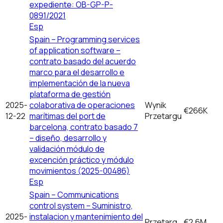
expediente: OB-GP-P-
0891/2021
Esp
Spain – Programming services
of application software –
contrato basado del acuerdo
marco para el desarrollo e
implementación de la nueva
plataforma de gestión
2025-
colaborativa de operaciones
Wynik
€266K
12-22
marítimas del port de
Przetargu
barcelona, contrato basado 7
– diseño, desarrollo y
validación módulo de
excención práctico y módulo
movimientos (2025-00486)
Esp
Spain – Communications
control system – Suministro,
2025-
instalacion y mantenimiento del
Przetarg
€2.6M