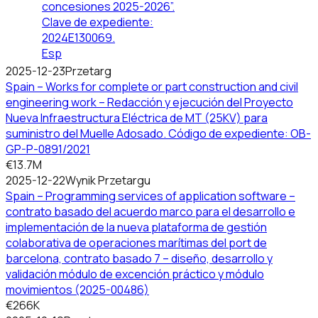
concesiones 2025-2026”.
Clave de expediente:
2024E130069.
Esp
2025-12-23
Przetarg
Spain – Works for complete or part construction and civil
engineering work – Redacción y ejecución del Proyecto
Nueva Infraestructura Eléctrica de MT (25KV) para
suministro del Muelle Adosado. Código de expediente: OB-
GP-P-0891/2021
€13.7M
2025-12-22
Wynik Przetargu
Spain – Programming services of application software –
contrato basado del acuerdo marco para el desarrollo e
implementación de la nueva plataforma de gestión
colaborativa de operaciones marítimas del port de
barcelona, contrato basado 7 – diseño, desarrollo y
validación módulo de excención práctico y módulo
movimientos (2025-00486)
€266K