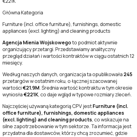
€221K
Główna Kategoria
Furniture (incl. office furniture), furnishings, domestic
appliances (excl. lighting) and cleaning products
Agencja Mienia Wojskowego
to podmiot aktywnie
organizujący przetargi. Przedstawiamy analityczny
przegląd działań i wartości kontraktów w ciągu ostatnich 12
miesięcy.
Według naszych danych, organizacja ta opublikowała
245
przetargów w ostatnim roku, o łącznej szacowanej
wartości
€21.9M
. Średnia wartość kontraktu w tym okresie
wyniosła
€221K
, co daje wgląd w typowe rozmiary zleceń.
Najczęściej używaną kategorią CPV jest
Furniture (incl.
office furniture), furnishings, domestic appliances
(excl. lighting) and cleaning products
, co wskazuje na
silne zapotrzebowanie w tym sektorze. Ta informacja jest
przydatna dla dostawców, którzy chcą zrozumieć, gdzie