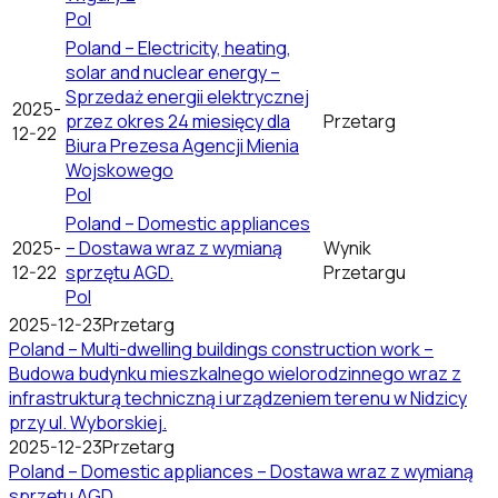
Pol
Poland – Electricity, heating,
solar and nuclear energy –
Sprzedaż energii elektrycznej
2025-
przez okres 24 miesięcy dla
Przetarg
12-22
Biura Prezesa Agencji Mienia
Wojskowego
Pol
Poland – Domestic appliances
2025-
– Dostawa wraz z wymianą
Wynik
12-22
sprzętu AGD.
Przetargu
Pol
2025-12-23
Przetarg
Poland – Multi-dwelling buildings construction work –
Budowa budynku mieszkalnego wielorodzinnego wraz z
infrastrukturą techniczną i urządzeniem terenu w Nidzicy
przy ul. Wyborskiej.
2025-12-23
Przetarg
Poland – Domestic appliances – Dostawa wraz z wymianą
sprzętu AGD.