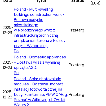
Data
Tytuł
Status
(EUR)
Poland – Multi-dwelling
buildings construction work –
Budowa budynku
mieszkalnego
2025-
wielorodzinnego wraz z
Przetarg
12-23
infrastrukturą techniczną i
urządzeniem terenu w Nidzicy
przy ul. Wyborskiej.
Pol
Poland – Domestic appliances
2025-
– Dostawa wraz z wymianą
Przetarg
12-23
sprzętu AGD.
Pol
Poland – Solar photovoltaic
modules – Dostawa i montaż
instalacji fotowoltaicznej na
2025-
budynku internatu AMW O/Reg.
Przetarg
12-22
Poznań w Witkowie, ul. Żwirki i
Wigury 2