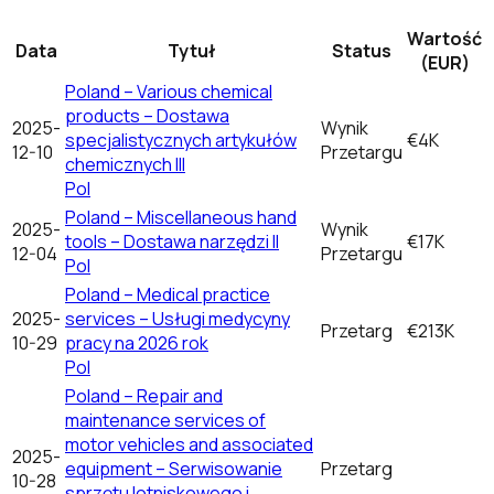
Wartość
Data
Tytuł
Status
(EUR)
Poland – Various chemical
products – Dostawa
2025-
Wynik
specjalistycznych artykułów
€4K
12-10
Przetargu
chemicznych III
Pol
Poland – Miscellaneous hand
2025-
Wynik
tools – Dostawa narzędzi II
€17K
12-04
Przetargu
Pol
Poland – Medical practice
2025-
services – Usługi medycyny
Przetarg
€213K
10-29
pracy na 2026 rok
Pol
Poland – Repair and
maintenance services of
motor vehicles and associated
2025-
equipment – Serwisowanie
Przetarg
10-28
sprzętu lotniskowego i