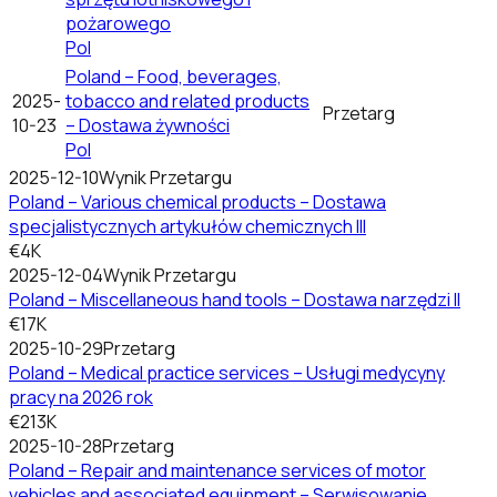
pożarowego
Pol
Poland – Food, beverages,
2025-
tobacco and related products
Przetarg
10-23
– Dostawa żywności
Pol
2025-12-10
Wynik Przetargu
Poland – Various chemical products – Dostawa
specjalistycznych artykułów chemicznych III
€4K
2025-12-04
Wynik Przetargu
Poland – Miscellaneous hand tools – Dostawa narzędzi II
€17K
2025-10-29
Przetarg
Poland – Medical practice services – Usługi medycyny
pracy na 2026 rok
€213K
2025-10-28
Przetarg
Poland – Repair and maintenance services of motor
vehicles and associated equipment – Serwisowanie