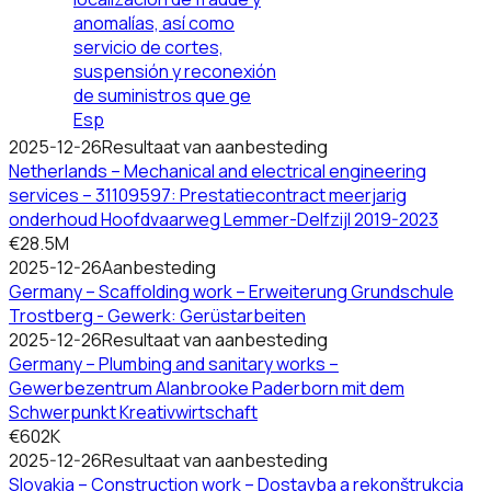
anomalías, así como
servicio de cortes,
suspensión y reconexión
de suministros que ge
Esp
2025-12-26
Resultaat van aanbesteding
Netherlands – Mechanical and electrical engineering
services – 31109597: Prestatiecontract meerjarig
onderhoud Hoofdvaarweg Lemmer-Delfzijl 2019-2023
€28.5M
2025-12-26
Aanbesteding
Germany – Scaffolding work – Erweiterung Grundschule
Trostberg - Gewerk: Gerüstarbeiten
2025-12-26
Resultaat van aanbesteding
Germany – Plumbing and sanitary works –
Gewerbezentrum Alanbrooke Paderborn mit dem
Schwerpunkt Kreativwirtschaft
€602K
2025-12-26
Resultaat van aanbesteding
Slovakia – Construction work – Dostavba a rekonštrukcia