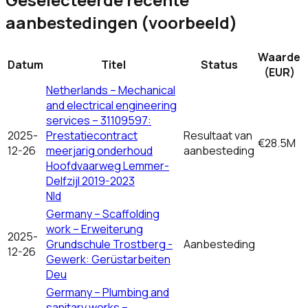
aanbestedingen (voorbeeld)
Waarde
Datum
Titel
Status
(EUR)
Netherlands – Mechanical
and electrical engineering
services – 31109597:
2025-
Prestatiecontract
Resultaat van
€28.5M
12-26
meerjarig onderhoud
aanbesteding
Hoofdvaarweg Lemmer-
Delfzijl 2019-2023
Nld
Germany – Scaffolding
work – Erweiterung
2025-
Grundschule Trostberg -
Aanbesteding
12-26
Gewerk: Gerüstarbeiten
Deu
Germany – Plumbing and
sanitary works –