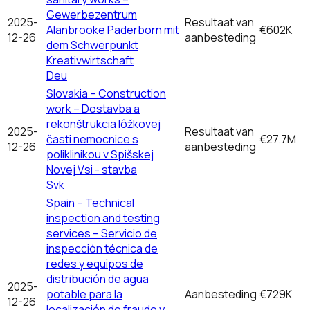
Gewerbezentrum
2025-
Resultaat van
Alanbrooke Paderborn mit
€602K
12-26
aanbesteding
dem Schwerpunkt
Kreativwirtschaft
Deu
Slovakia – Construction
work – Dostavba a
rekonštrukcia lôžkovej
2025-
Resultaat van
časti nemocnice s
€27.7M
12-26
aanbesteding
poliklinikou v Spišskej
Novej Vsi - stavba
Svk
Spain – Technical
inspection and testing
services – Servicio de
inspección técnica de
redes y equipos de
distribución de agua
2025-
potable para la
Aanbesteding
€729K
12-26
localización de fraude y