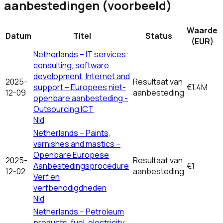
aanbestedingen (voorbeeld)
Waarde
Datum
Titel
Status
(EUR)
Netherlands – IT services:
consulting, software
development, Internet and
2025-
Resultaat van
support – Europees niet-
€1.4M
12-09
aanbesteding
openbare aanbesteding -
Outsourcing ICT
Nld
Netherlands – Paints,
varnishes and mastics –
Openbare Europese
2025-
Resultaat van
Aanbestedingsprocedure
€1
12-02
aanbesteding
Verf en
verfbenodigdheden
Nld
Netherlands – Petroleum
products, fuel, electricity