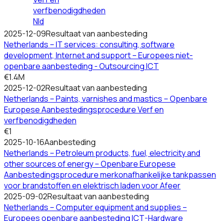
verfbenodigdheden
Nld
2025-12-09
Resultaat van aanbesteding
Netherlands – IT services: consulting, software
development, Internet and support – Europees niet-
openbare aanbesteding - Outsourcing ICT
€1.4M
2025-12-02
Resultaat van aanbesteding
Netherlands – Paints, varnishes and mastics – Openbare
Europese Aanbestedingsprocedure Verf en
verfbenodigdheden
€1
2025-10-16
Aanbesteding
Netherlands – Petroleum products, fuel, electricity and
other sources of energy – Openbare Europese
Aanbestedingsprocedure merkonafhankelijke tankpassen
voor brandstoffen en elektrisch laden voor Afeer
2025-09-02
Resultaat van aanbesteding
Netherlands – Computer equipment and supplies –
Europees openbare aanbesteding ICT-Hardware