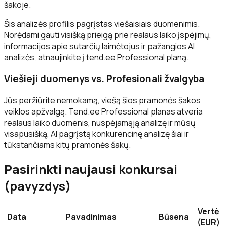
šakoje.
Šis analizės profilis pagrįstas viešaisiais duomenimis.
Norėdami gauti visišką prieigą prie realaus laiko įspėjimų,
informacijos apie sutarčių laimėtojus ir pažangios AI
analizės, atnaujinkite į tend.ee Professional planą.
Viešieji duomenys vs. Profesionali žvalgyba
Jūs peržiūrite nemokamą, viešą šios pramonės šakos
veiklos apžvalgą. Tend.ee Professional planas atveria
realaus laiko duomenis, nuspėjamąją analizę ir mūsų
visapusišką, AI pagrįstą konkurencinę analizę šiai ir
tūkstančiams kitų pramonės šakų.
Pasirinkti naujausi konkursai
(pavyzdys)
Vertė
Data
Pavadinimas
Būsena
(EUR)