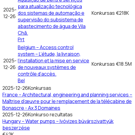
para atualização tecnológica
2025-
dos sistemas de automação e
Konkursas
€218K
12-26
supervisão do subsistema de
abastecimento de água de Vila
Chã.
Prt
Belgium – Access control
system – L’étude, la livraison,
2025-
l’installation et la mise en service
Konkursas
€18.5M
12-26
de nouveaux systèmes de
contrôle d’accès.
Bel
2025-12-26
Konkursas
France – Architectural, engineering and planning services –
Maîtrise d’œuvre pour le remplacement de la télécabine de
Bonascre - Ax 3 Domaines
2025-12-26
Konkurso rezultatas
Hungary – Water pumps – Ivóvizes búvárszivattyúk
beszerzése
€42K