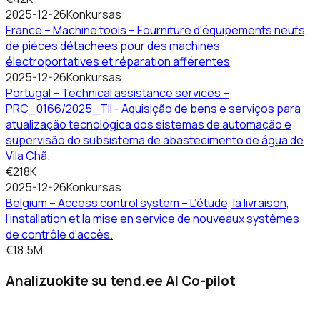
2025-12-26
Konkursas
France – Machine tools – Fourniture d'équipements neufs,
de pièces détachées pour des machines
électroportatives et réparation afférentes
2025-12-26
Konkursas
Portugal – Technical assistance services –
PRC_0166/2025_TII - Aquisição de bens e serviços para
atualização tecnológica dos sistemas de automação e
supervisão do subsistema de abastecimento de água de
Vila Chã.
€218K
2025-12-26
Konkursas
Belgium – Access control system – L’étude, la livraison,
l’installation et la mise en service de nouveaux systèmes
de contrôle d’accès.
€18.5M
Analizuokite su tend.ee AI Co-pilot