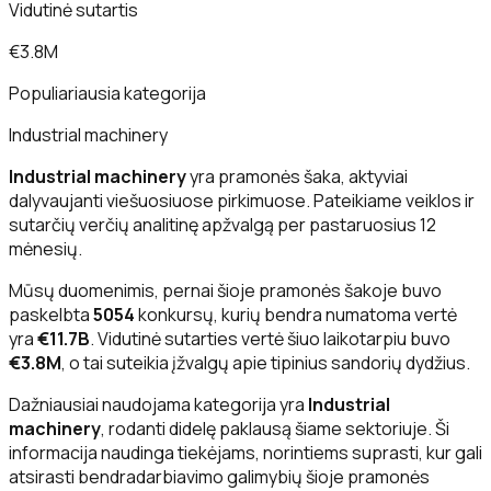
Vidutinė sutartis
€3.8M
Populiariausia kategorija
Industrial machinery
Industrial machinery
yra pramonės šaka, aktyviai
dalyvaujanti viešuosiuose pirkimuose. Pateikiame veiklos ir
sutarčių verčių analitinę apžvalgą per pastaruosius 12
mėnesių.
Mūsų duomenimis, pernai šioje pramonės šakoje buvo
paskelbta
5054
konkursų, kurių bendra numatoma vertė
yra
€11.7B
. Vidutinė sutarties vertė šiuo laikotarpiu buvo
€3.8M
, o tai suteikia įžvalgų apie tipinius sandorių dydžius.
Dažniausiai naudojama kategorija yra
Industrial
machinery
, rodanti didelę paklausą šiame sektoriuje. Ši
informacija naudinga tiekėjams, norintiems suprasti, kur gali
atsirasti bendradarbiavimo galimybių šioje pramonės