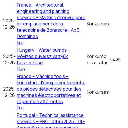
France – Architectural,
engineering and planning
services – Maîtrise d’œuvre pour
2025-
le remplacement de la
Konkursas
12-26
télécabine de Bonascre - Ax 3
Domaines
Fra
Hungary – Water pumps –
2025-
Ivóvizes búvárszivattyúk
Konkurso
€42K
12-26
beszerzése
rezultatas
Hun
France – Machine tools –
Fourniture d'équipements neufs,
2025-
de pièces détachées pour des
Konkursas
12-26
machines électroportatives et
réparation afférentes
Fra
Portugal – Technical assistance
services – PRC_0166/2025_TII -
Aquisição de bens e serviços