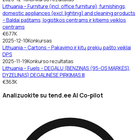
Lithuania – Furniture (incl. office furniture), furnishings,
domestic appliances (excl. lighting) and cleaning products
– Baldai paštams, logistikos centrams ir kitiems veiklos
centrams
€677K
2025-12-10
Konkursas
Lithuania – Cartons – Pakavimo ir kitų prekių pašto veiklai
DPS
2025-11-19
Konkurso rezultatas
Lithuania – Fuels – DEGALŲ (BENZINAS (95-OS MARKĖS),
DYZELINAS) DEGALINĖSE PIRKIMAS III
€363K
Analizuokite su tend.ee AI Co-pilot