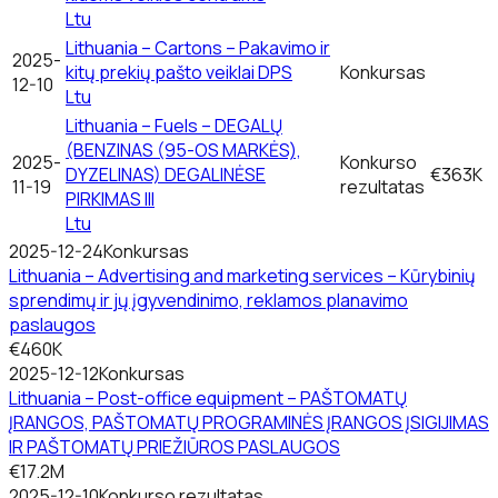
Ltu
Lithuania – Cartons – Pakavimo ir
2025-
kitų prekių pašto veiklai DPS
Konkursas
12-10
Ltu
Lithuania – Fuels – DEGALŲ
(BENZINAS (95-OS MARKĖS),
2025-
Konkurso
DYZELINAS) DEGALINĖSE
€363K
11-19
rezultatas
PIRKIMAS III
Ltu
2025-12-24
Konkursas
Lithuania – Advertising and marketing services – Kūrybinių
sprendimų ir jų įgyvendinimo, reklamos planavimo
paslaugos
€460K
2025-12-12
Konkursas
Lithuania – Post-office equipment – PAŠTOMATŲ
ĮRANGOS, PAŠTOMATŲ PROGRAMINĖS ĮRANGOS ĮSIGIJIMAS
IR PAŠTOMATŲ PRIEŽIŪROS PASLAUGOS
€17.2M
2025-12-10
Konkurso rezultatas