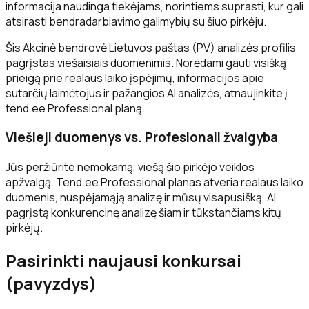
informacija naudinga tiekėjams, norintiems suprasti, kur gali
atsirasti bendradarbiavimo galimybių su šiuo pirkėju.
Šis Akcinė bendrovė Lietuvos paštas (PV) analizės profilis
pagrįstas viešaisiais duomenimis. Norėdami gauti visišką
prieigą prie realaus laiko įspėjimų, informacijos apie
sutarčių laimėtojus ir pažangios AI analizės, atnaujinkite į
tend.ee Professional planą.
Viešieji duomenys vs. Profesionali žvalgyba
Jūs peržiūrite nemokamą, viešą šio pirkėjo veiklos
apžvalgą. Tend.ee Professional planas atveria realaus laiko
duomenis, nuspėjamąją analizę ir mūsų visapusišką, AI
pagrįstą konkurencinę analizę šiam ir tūkstančiams kitų
pirkėjų.
Pasirinkti naujausi konkursai
(pavyzdys)