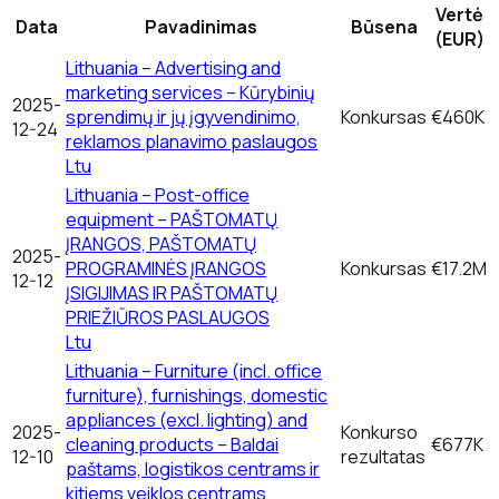
Vertė
Data
Pavadinimas
Būsena
(EUR)
Lithuania – Advertising and
marketing services – Kūrybinių
2025-
sprendimų ir jų įgyvendinimo,
Konkursas
€460K
12-24
reklamos planavimo paslaugos
Ltu
Lithuania – Post-office
equipment – PAŠTOMATŲ
ĮRANGOS, PAŠTOMATŲ
2025-
PROGRAMINĖS ĮRANGOS
Konkursas
€17.2M
12-12
ĮSIGIJIMAS IR PAŠTOMATŲ
PRIEŽIŪROS PASLAUGOS
Ltu
Lithuania – Furniture (incl. office
furniture), furnishings, domestic
appliances (excl. lighting) and
2025-
Konkurso
cleaning products – Baldai
€677K
12-10
rezultatas
paštams, logistikos centrams ir
kitiems veiklos centrams