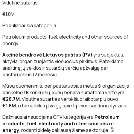
Vidutinė sutartis
€1.8M
Populiariausia kategorija
Petroleum products, fuel, electricity and other sources of
energy
Akcinė bendrovė Lietuvos paštas (PV)
yra subjektas,
aktyviai organizuojantis viešuosius pirkimus. Pateikiame
analitinę jų veiklos ir sutarčių verčių apžvalgą per
pastaruosius 12 mėnesių.
Mūsų duomenimis, per pastaruosius metus ši organizacija
paskelbė
18
konkursų, kurių bendra numatoma vertė yra
€26.7M
. Vidutinė sutarties vertė šiuo laikotarpiu buvo
€1.8M
, o tai suteikia įžvalgų apie tipinius sandorių dydžius.
Dažniausiai naudojama CPV kategorija yra
Petroleum
products, fuel, electricity and other sources of
energy
, rodanti didelę paklausą šiame sektoriuje. Ši