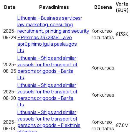
Vertė
Data
Pavadinimas
Būsena
(EUR)
Lithuania – Business services:
law, marketing, consulting,
2025-
recruitment, printing and security
Konkurso
€132K
08-29
– Pirkimas 3372839. Laivo
rezultatas
aprūpinimo įgula paslaugos
Ltu
Lithuania – Ships and similar
2025-
vessels for the transport of
Konkursas
08-25
persons or goods – Barža
Ltu
Lithuania – Ships and similar
2025-
vessels for the transport of
Konkursas
08-20
persons or goods – Barža
Ltu
Lithuania – Ships and similar
vessels for the transport of
2025-
Konkurso
persons or goods – Elektrinis
€7.0M
08-18
rezultatas
stūmikas