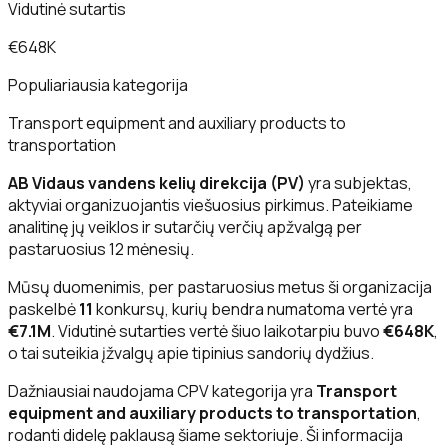
Vidutinė sutartis
€648K
Populiariausia kategorija
Transport equipment and auxiliary products to
transportation
AB Vidaus vandens kelių direkcija (PV)
yra subjektas,
aktyviai organizuojantis viešuosius pirkimus. Pateikiame
analitinę jų veiklos ir sutarčių verčių apžvalgą per
pastaruosius 12 mėnesių.
Mūsų duomenimis, per pastaruosius metus ši organizacija
paskelbė
11
konkursų, kurių bendra numatoma vertė yra
€7.1M
. Vidutinė sutarties vertė šiuo laikotarpiu buvo
€648K
,
o tai suteikia įžvalgų apie tipinius sandorių dydžius.
Dažniausiai naudojama CPV kategorija yra
Transport
equipment and auxiliary products to transportation
,
rodanti didelę paklausą šiame sektoriuje. Ši informacija