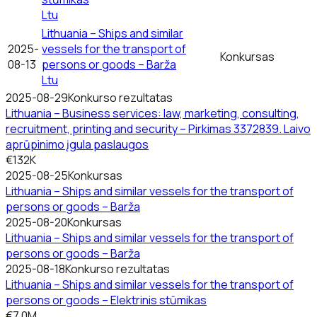
Ltu
Lithuania – Ships and similar
2025-
vessels for the transport of
Konkursas
08-13
persons or goods – Barža
Ltu
2025-08-29
Konkurso rezultatas
Lithuania – Business services: law, marketing, consulting,
recruitment, printing and security – Pirkimas 3372839. Laivo
aprūpinimo įgula paslaugos
€132K
2025-08-25
Konkursas
Lithuania – Ships and similar vessels for the transport of
persons or goods – Barža
2025-08-20
Konkursas
Lithuania – Ships and similar vessels for the transport of
persons or goods – Barža
2025-08-18
Konkurso rezultatas
Lithuania – Ships and similar vessels for the transport of
persons or goods – Elektrinis stūmikas
€7.0M