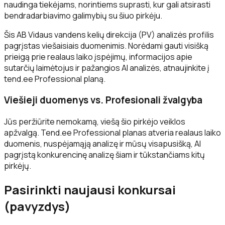
naudinga tiekėjams, norintiems suprasti, kur gali atsirasti
bendradarbiavimo galimybių su šiuo pirkėju.
Šis AB Vidaus vandens kelių direkcija (PV) analizės profilis
pagrįstas viešaisiais duomenimis. Norėdami gauti visišką
prieigą prie realaus laiko įspėjimų, informacijos apie
sutarčių laimėtojus ir pažangios AI analizės, atnaujinkite į
tend.ee Professional planą.
Viešieji duomenys vs. Profesionali žvalgyba
Jūs peržiūrite nemokamą, viešą šio pirkėjo veiklos
apžvalgą. Tend.ee Professional planas atveria realaus laiko
duomenis, nuspėjamąją analizę ir mūsų visapusišką, AI
pagrįstą konkurencinę analizę šiam ir tūkstančiams kitų
pirkėjų.
Pasirinkti naujausi konkursai
(pavyzdys)