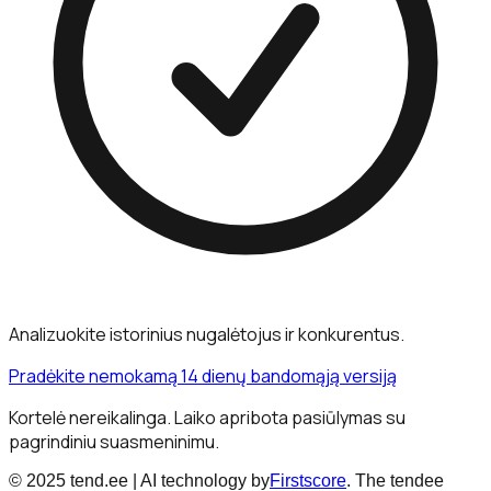
Analizuokite istorinius nugalėtojus ir konkurentus.
Pradėkite nemokamą 14 dienų bandomąją versiją
Kortelė nereikalinga. Laiko apribota pasiūlymas su
pagrindiniu suasmeninimu.
© 2025 tend.ee | AI technology by
Firstscore
. The tendee