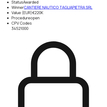
Status
Awarded
Winner
CANTIERE NAUTICO TAGLIAPIETRA SRL
Value (EUR)
€220K
Procedure
open
CPV Codes
34521000