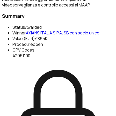
videosorveglianza e controllo accessi al MAAP
Summary
Status
Awarded
Winner
AXIANS ITALIA S.P.A. SB con socio unico
Value (EUR)
€865K
Procedure
open
CPV Codes
42961100