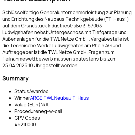
Schlüsselfertige Generalunternehmerleistung zur Planung
und Errichtung des Neubaus Technikgebäude ("T-Haus")
auf dem Grundstück Industriestraße 3, 67063
Ludwigshafen nebst Untergeschoss mit Tiefgarage und
Außenanlagen für die TWL Netze GmbH. Vergabestelle ist
die Technische Werke Ludwigshafen am Rhein AG und
Auftraggeber ist die TWL Netze GmbH. Fragen zum
Teilnahmewettbewerb müssen spätestens bis zum
25.04.2025 10 Uhr gestellt werden.
Summary
Status
Awarded
Winner
ARGE TWL Neubau T-Haus
Value (EUR)
N/A
Procedure
neg-w-call
CPV Codes
45210000