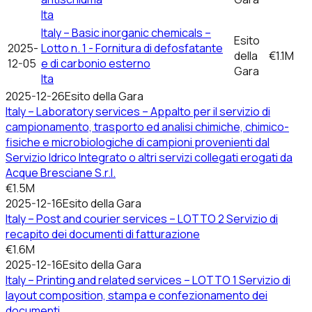
Ita
Italy – Basic inorganic chemicals –
Esito
2025-
Lotto n. 1 - Fornitura di defosfatante
della
€1.1M
12-05
e di carbonio esterno
Gara
Ita
2025-12-26
Esito della Gara
Italy – Laboratory services – Appalto per il servizio di
campionamento, trasporto ed analisi chimiche, chimico-
fisiche e microbiologiche di campioni provenienti dal
Servizio Idrico Integrato o altri servizi collegati erogati da
Acque Bresciane S.r.l.
€1.5M
2025-12-16
Esito della Gara
Italy – Post and courier services – LOTTO 2 Servizio di
recapito dei documenti di fatturazione
€1.6M
2025-12-16
Esito della Gara
Italy – Printing and related services – LOTTO 1 Servizio di
layout composition, stampa e confezionamento dei
documenti