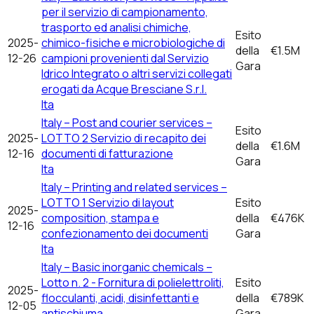
per il servizio di campionamento,
trasporto ed analisi chimiche,
Esito
2025-
chimico-fisiche e microbiologiche di
della
€1.5M
12-26
campioni provenienti dal Servizio
Gara
Idrico Integrato o altri servizi collegati
erogati da Acque Bresciane S.r.l.
Ita
Italy – Post and courier services –
Esito
2025-
LOTTO 2 Servizio di recapito dei
della
€1.6M
12-16
documenti di fatturazione
Gara
Ita
Italy – Printing and related services –
LOTTO 1 Servizio di layout
Esito
2025-
composition, stampa e
della
€476K
12-16
confezionamento dei documenti
Gara
Ita
Italy – Basic inorganic chemicals –
Lotto n. 2 - Fornitura di polielettroliti,
Esito
2025-
flocculanti, acidi, disinfettanti e
della
€789K
12-05
antischiuma
Gara