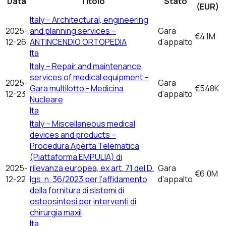
Data
Titolo
Stato
(EUR)
Italy – Architectural, engineering
2025-
and planning services –
Gara
€4.1M
12-26
ANTINCENDIO ORTOPEDIA
d'appalto
Ita
Italy – Repair and maintenance
services of medical equipment –
2025-
Gara
Gara multilotto - Medicina
€548K
12-23
d'appalto
Nucleare
Ita
Italy – Miscellaneous medical
devices and products –
Procedura Aperta Telematica
(Piattaforma EMPULIA) di
2025-
rilevanza europea, ex art. 71 del D.
Gara
€6.0M
12-22
lgs. n. 36/2023 per l’affidamento
d'appalto
della fornitura di sistemi di
osteosintesi per interventi di
chirurgia maxil
Ita