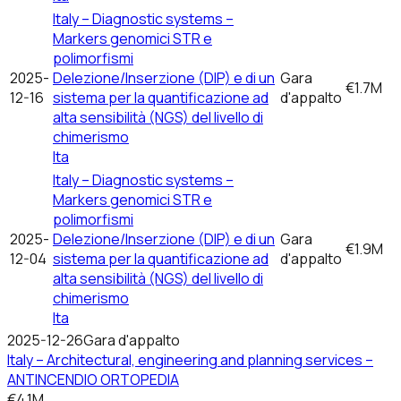
Italy – Diagnostic systems –
Markers genomici STR e
polimorfismi
2025-
Delezione/Inserzione (DIP) e di un
Gara
€1.7M
12-16
sistema per la quantificazione ad
d'appalto
alta sensibilità (NGS) del livello di
chimerismo
Ita
Italy – Diagnostic systems –
Markers genomici STR e
polimorfismi
2025-
Delezione/Inserzione (DIP) e di un
Gara
€1.9M
12-04
sistema per la quantificazione ad
d'appalto
alta sensibilità (NGS) del livello di
chimerismo
Ita
2025-12-26
Gara d'appalto
Italy – Architectural, engineering and planning services –
ANTINCENDIO ORTOPEDIA
€4.1M