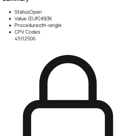
Status
Open
Value (EUR)
€83K
Procedure
oth-single
CPV Codes
45112500