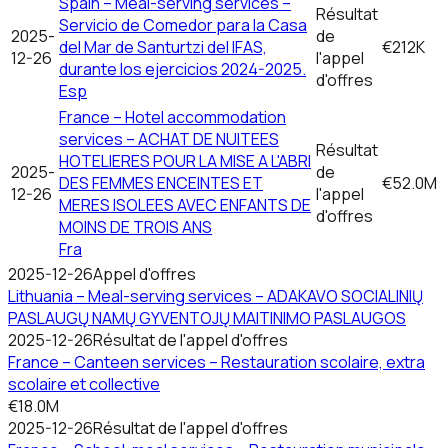
Spain – Meal-serving services –
Résultat
Servicio de Comedor para la Casa
2025-
de
del Mar de Santurtzi del IFAS,
€212K
12-26
l'appel
durante los ejercicios 2024-2025.
d'offres
Esp
France – Hotel accommodation
services – ACHAT DE NUITEES
Résultat
HOTELIERES POUR LA MISE A L'ABRI
2025-
de
DES FEMMES ENCEINTES ET
€52.0M
12-26
l'appel
MERES ISOLEES AVEC ENFANTS DE
d'offres
MOINS DE TROIS ANS
Fra
2025-12-26
Appel d'offres
Lithuania – Meal-serving services – ADAKAVO SOCIALINIŲ
PASLAUGŲ NAMŲ GYVENTOJŲ MAITINIMO PASLAUGOS
2025-12-26
Résultat de l'appel d'offres
France – Canteen services – Restauration scolaire, extra
scolaire et collective
€18.0M
2025-12-26
Résultat de l'appel d'offres