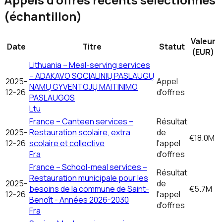
(échantillon)
Valeur
Date
Titre
Statut
(EUR)
Lithuania – Meal-serving services
– ADAKAVO SOCIALINIŲ PASLAUGŲ
2025-
Appel
NAMŲ GYVENTOJŲ MAITINIMO
12-26
d'offres
PASLAUGOS
Ltu
France – Canteen services –
Résultat
2025-
Restauration scolaire, extra
de
€18.0M
12-26
scolaire et collective
l'appel
Fra
d'offres
France – School-meal services –
Résultat
Restauration municipale pour les
2025-
de
besoins de la commune de Saint-
€5.7M
12-26
l'appel
Benoît - Années 2026-2030
d'offres
Fra