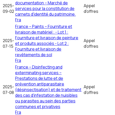
documentation – Marché de
2025-
Appel
services pour la constitution de
09-02
d'offres
carnets d'identité du patrimoine.
Fra
France – Paints – Fourniture et
livraison de matériel : - Lot 1 :
Fourniture et livraison de peinture
2025-
Appel
et produits associés - Lot 2 :
07-15
d'offres
Fourniture et livraison de
revêtements de sol
Fra
France – Disinfecting and
exterminating services –
Prestations de lutte et de
prévention antiparasitaire
2025-
Appel
(désinsectisation) et de traitement
07-08
d'offres
des cas d'infestation de nuisibles
ou parasites au sein des parties
communes et privatives
Fra