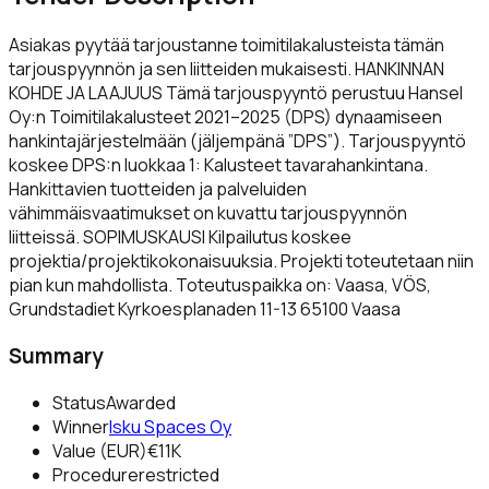
Asiakas pyytää tarjoustanne toimitilakalusteista tämän
tarjouspyynnön ja sen liitteiden mukaisesti. HANKINNAN
KOHDE JA LAAJUUS Tämä tarjouspyyntö perustuu Hansel
Oy:n Toimitilakalusteet 2021–2025 (DPS) dynaamiseen
hankintajärjestelmään (jäljempänä ”DPS”). Tarjouspyyntö
koskee DPS:n luokkaa 1: Kalusteet tavarahankintana.
Hankittavien tuotteiden ja palveluiden
vähimmäisvaatimukset on kuvattu tarjouspyynnön
liitteissä. SOPIMUSKAUSI Kilpailutus koskee
projektia/projektikokonaisuuksia. Projekti toteutetaan niin
pian kun mahdollista. Toteutuspaikka on: Vaasa, VÖS,
Grundstadiet Kyrkoesplanaden 11-13 65100 Vaasa
Summary
Status
Awarded
Winner
Isku Spaces Oy
Value (EUR)
€11K
Procedure
restricted