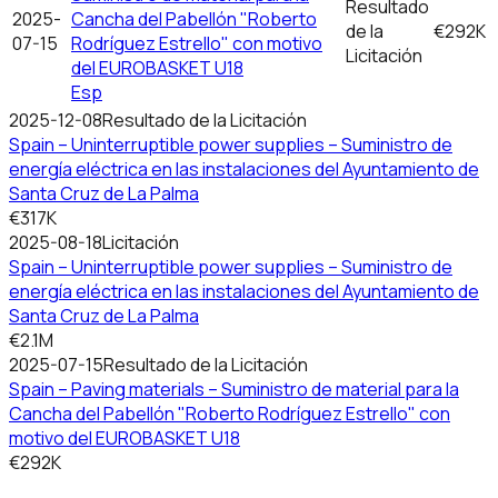
Resultado
2025-
Cancha del Pabellón "Roberto
de la
€292K
07-15
Rodríguez Estrello" con motivo
Licitación
del EUROBASKET U18
Esp
2025-12-08
Resultado de la Licitación
Spain – Uninterruptible power supplies – Suministro de
energía eléctrica en las instalaciones del Ayuntamiento de
Santa Cruz de La Palma
€317K
2025-08-18
Licitación
Spain – Uninterruptible power supplies – Suministro de
energía eléctrica en las instalaciones del Ayuntamiento de
Santa Cruz de La Palma
€2.1M
2025-07-15
Resultado de la Licitación
Spain – Paving materials – Suministro de material para la
Cancha del Pabellón "Roberto Rodríguez Estrello" con
motivo del EUROBASKET U18
€292K