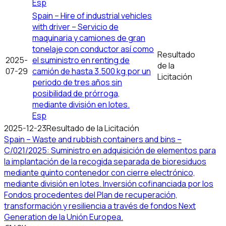
Esp
Spain – Hire of industrial vehicles
with driver – Servicio de
maquinaria y camiones de gran
tonelaje con conductor así como
Resultado
2025-
el suministro en renting de
de la
07-29
camión de hasta 3.500 kg por un
Licitación
periodo de tres años sin
posibilidad de prórroga,
mediante división en lotes.
Esp
2025-12-23
Resultado de la Licitación
Spain – Waste and rubbish containers and bins –
C/021/2025: Suministro en adquisición de elementos para
la implantación de la recogida separada de bioresiduos
mediante quinto contenedor con cierre electrónico,
mediante división en lotes. Inversión cofinanciada por los
Fondos procedentes del Plan de recuperación,
transformación y resiliencia a través de fondos Next
Generation de la Unión Europea.