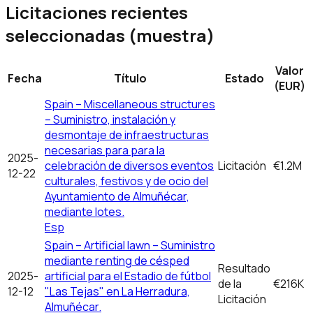
Licitaciones recientes
seleccionadas (muestra)
Valor
Fecha
Título
Estado
(EUR)
Spain – Miscellaneous structures
– Suministro, instalación y
desmontaje de infraestructuras
necesarias para para la
2025-
celebración de diversos eventos
Licitación
€1.2M
12-22
culturales, festivos y de ocio del
Ayuntamiento de Almuñécar,
mediante lotes.
Esp
Spain – Artificial lawn – Suministro
mediante renting de césped
Resultado
2025-
artificial para el Estadio de fútbol
de la
€216K
12-12
"Las Tejas" en La Herradura,
Licitación
Almuñécar.