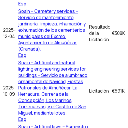
Esp
Spain – Cemetery services –
Servicio de mantenimiento,
jardinería, limpieza, inhumación y
Resultado
2025-
exhumación de los cementerios
de la
€308K
12-04
municipales del Excmo.
Licitación
Ayuntamiento de Almuñécar
(Granada).
Esp
Spain – Artificial and natural
lighting engineering services for
buildings – Servicio de alumbrado
ornamental de Navidad, Fiestas
2025-
Patronales de Almuñécar, La
Licitación
€591K
10-09
Herradura, Carrera de la
Concepción, Los Marinos,
Torrecuevas, y el Castillo de San
Miguel, mediante lotes.
Esp
Spain – Artificial lawn – Suministro