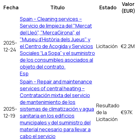
Valor
Fecha
Título
Estado
(EUR)
Spain – Cleaning services –
Servicio de limpieza del "Mercat
del Lleó", "MercaGirona", el
"Museu d’Història dels Jueus" y
2025-
el Centro de Acogida y Servicios
Licitación
€2.2M
12-24
Sociales “La Sopa” y el suministro
de los consumibles asociados al
objeto del contrato.
Esp
Spain – Repair and maintenance
services of central heating –
Contratación mixta del servicio
de mantenimiento de los
Resultado
2025-
sistemas de climatización y agua
de la
€97K
12-19
sanitaria en los edificios
Licitación
municipales y del suministro del
material necesario para llevar a
cabo el servicio