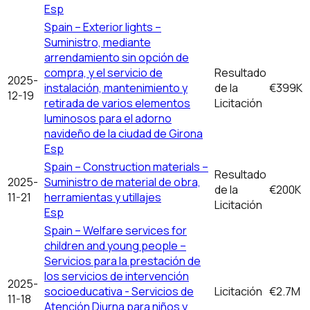
Esp
Spain – Exterior lights –
Suministro, mediante
arrendamiento sin opción de
compra, y el servicio de
Resultado
2025-
instalación, mantenimiento y
de la
€399K
12-19
retirada de varios elementos
Licitación
luminosos para el adorno
navideño de la ciudad de Girona
Esp
Spain – Construction materials –
Resultado
2025-
Suministro de material de obra,
de la
€200K
11-21
herramientas y utillajes
Licitación
Esp
Spain – Welfare services for
children and young people –
Servicios para la prestación de
los servicios de intervención
2025-
socioeducativa - Servicios de
Licitación
€2.7M
11-18
Atención Diurna para niños y