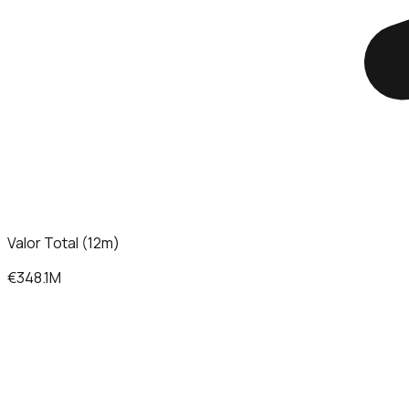
Valor Total (12m)
€348.1M