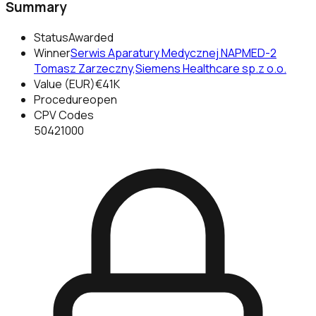
Summary
Status
Awarded
Winner
Serwis Aparatury Medycznej NAPMED-2
Tomasz Zarzeczny,Siemens Healthcare sp.z o.o.
Value (EUR)
€41K
Procedure
open
CPV Codes
50421000