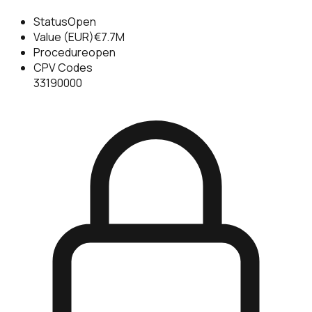
Status
Open
Value (EUR)
€7.7M
Procedure
open
CPV Codes
33190000