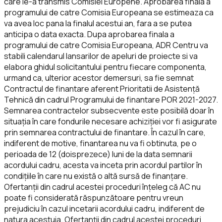
care le-a transmis Comisiei Europene. Aprobarea finala a
programului de catre Comisia Europeana se estimeaza ca
va avea loc pana la finalul acestui an, fara a se putea
anticipa o data exacta. Dupa aprobarea finala a
programului de catre Comisia Europeana, ADR Centru va
stabili calendarul lansarilor de apeluri de proiecte si va
elabora ghidul solicitantului pentru fiecare componenta,
urmand ca, ulterior acestor demersuri, sa fie semnat
Contractul de finantare aferent Prioritatii de Asistență
Tehnică din cadrul Programului de finantare POR 2021-2027.
Semnarea contractelor subsecvente este posibilă doar în
situația în care fondurile necesare achiziției vor fi asigurate
prin semnarea contractului de finantare. În cazul în care,
indiferent de motive, finantarea nu va fi obtinuta, pe o
perioada de 12 (doisprezece) luni de la data semnarii
acordului cadru, acesta va inceta prin acordul partilor în
condițiile în care nu există o altă sursă de finanțare.
Ofertanții din cadrul acestei proceduri înțeleg că AC nu
poate fi considerată răspunzătoare pentru vreun
prejudiciu în cazul incetarii acordului cadru, indiferent de
natura acestuia. Ofertanții din cadrul acestei proceduri