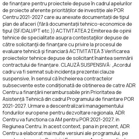
de finanțare pentru proiectele depuse în cadrul apelurilor
de proiecte aferente priorităților de investiție ale POR
Centru 2021-2027 care au anexate documentații de tipul
plan de afaceri (fără documentații tehnico-economice de
tipul (SF/DALI/PT etc.)) ACTIVITATEA 2 Emiterea de opinii
tehnice de specialitate asupra contestaţiilor depuse de
către solicitanţii de finanţare cu privire la procesul de
evaluare tehnică şi financiară ACTIVITATEA 3 Verificarea
proiectelor tehnice depuse de solicitant înaintea semnării
contractului de finanțare. CLAUZĂ SUSPENSIVĂ: „Acordul
cadru va fi semnat sub incidența prezentei clauze
suspensive, în sensul că încheierea contractelor
subsecvente este condiționată de obtinerea de catre ADR
Centru a finanțării nerambursabile prin Prioritatea de
Asistență Tehnică din cadrul Programului de finantare POR
2021-2027. Urmare a descentralizarii managementului
fondurilor europene pentru dezvoltare regionala, ADR
Centru va functiona ca AM pentru POR 2021-2027, in
Regiunea Centru. In acest context, pana in prezent, ADR
Centru a elaborat mai multe versiuni ale programului, pe