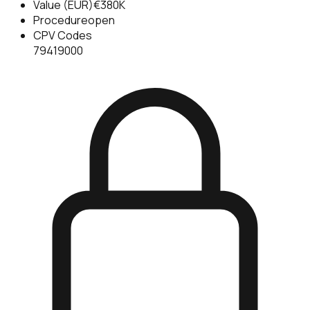
Value (EUR)
€380K
Procedure
open
CPV Codes
79419000