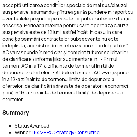
acceptă utilizarea condițiilor speciale de mai sus/clauzei
suspensive, asumându-și întreaga răspundere în raport cu
eventualele prejudicii pe care le-ar putea suferi în situația
descrisă. Perioada maxima pentru care operează clauza
suspensiva este de 12 luni, astfel încât, in cazul in care
condiția semnării contractelor subsecvente nu este
îndeplinita, acordul cadru inceteaza prin acordul partilor.”
AC va răspunde în mod clar și complet tuturor solicitărilor
de clarificare / informațiilor suplimentare in: • Primul
termen: AC în a 17-a zi înainte de termenul limită de
depunere a ofertelor. • Al doilea termen: AC v-a răspunde
în a 12-a zi înainte de termenul limită de depunere a
ofertelor, de clarificări adresate de operatorii economici,
până în 16-a zi înainte de termenul limită de depunere a
ofertelor.
Summary
Status
Awarded
Winner
TEAMPRO Strategy Consulting