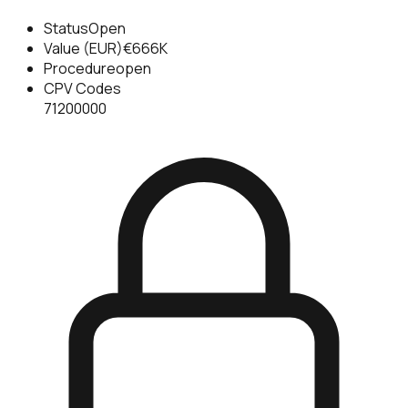
Status
Open
Value (EUR)
€666K
Procedure
open
CPV Codes
71200000