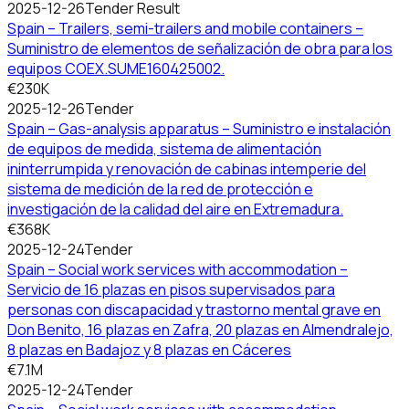
2025-12-26
Tender Result
Spain – Trailers, semi-trailers and mobile containers –
Suministro de elementos de señalización de obra para los
equipos COEX.SUME160425002.
€230K
2025-12-26
Tender
Spain – Gas-analysis apparatus – Suministro e instalación
de equipos de medida, sistema de alimentación
ininterrumpida y renovación de cabinas intemperie del
sistema de medición de la red de protección e
investigación de la calidad del aire en Extremadura.
€368K
2025-12-24
Tender
Spain – Social work services with accommodation –
Servicio de 16 plazas en pisos supervisados para
personas con discapacidad y trastorno mental grave en
Don Benito, 16 plazas en Zafra, 20 plazas en Almendralejo,
8 plazas en Badajoz y 8 plazas en Cáceres
€7.1M
2025-12-24
Tender