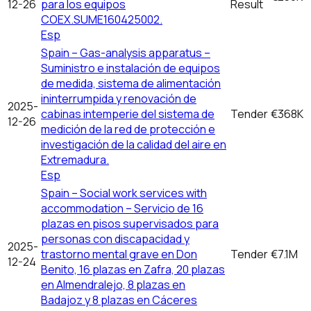
12-26
para los equipos
Result
COEX.SUME160425002.
Esp
Spain – Gas-analysis apparatus –
Suministro e instalación de equipos
de medida, sistema de alimentación
ininterrumpida y renovación de
2025-
cabinas intemperie del sistema de
Tender
€368K
12-26
medición de la red de protección e
investigación de la calidad del aire en
Extremadura.
Esp
Spain – Social work services with
accommodation – Servicio de 16
plazas en pisos supervisados para
personas con discapacidad y
2025-
trastorno mental grave en Don
Tender
€7.1M
12-24
Benito, 16 plazas en Zafra, 20 plazas
en Almendralejo, 8 plazas en
Badajoz y 8 plazas en Cáceres