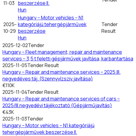
11-03
beszerzése II.
Hun
Hungary – Motor vehicles – N1
2025-
kategóriájú tehergépjárművek
Tender
10-29
beszerzése
Result
Hun
2025-12-02
Tender
Hungary – Fleet management, repair and maintenance
services – 3,5 t feletti gépjárművek javítása, karbantartása
2025-11-05
Tender Result
Hungary – Repair and maintenance services – 2025.III.
negyedéves táj. (Szennyvízsziv.javítása)
€110K
2025-11-04
Tender Result
Hungary – Repair and maintenance services of cars –
2025/III.negyedévi tájékoztató (Gépjárműjavítás)
€43K
2025-11-03
Tender
Hungary – Motor vehicles – N1 kategóriájú
tehergépjárművek beszerzése II.