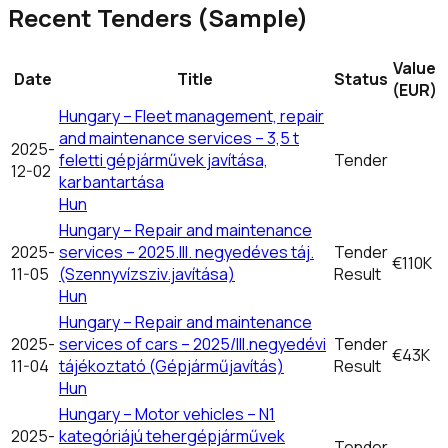
Recent Tenders (Sample)
Value
Date
Title
Status
(EUR)
Hungary – Fleet management, repair
and maintenance services – 3,5 t
2025-
feletti gépjárművek javítása,
Tender
12-02
karbantartása
Hun
Hungary – Repair and maintenance
2025-
services – 2025.III. negyedéves táj.
Tender
€110K
11-05
(Szennyvízsziv.javítása)
Result
Hun
Hungary – Repair and maintenance
2025-
services of cars – 2025/III.negyedévi
Tender
€43K
11-04
tájékoztató (Gépjárműjavítás)
Result
Hun
Hungary – Motor vehicles – N1
2025-
kategóriájú tehergépjárművek
Tender