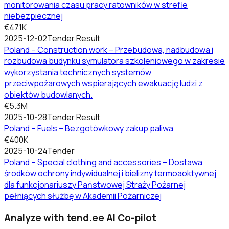
monitorowania czasu pracy ratowników w strefie
niebezpiecznej
€471K
2025-12-02
Tender Result
Poland – Construction work – Przebudowa, nadbudowa i
rozbudowa budynku symulatora szkoleniowego w zakresie
wykorzystania technicznych systemów
przeciwpożarowych wspierających ewakuację ludzi z
obiektów budowlanych.
€5.3M
2025-10-28
Tender Result
Poland – Fuels – Bezgotówkowy zakup paliwa
€400K
2025-10-24
Tender
Poland – Special clothing and accessories – Dostawa
środków ochrony indywidualnej i bielizny termoaoktywnej
dla funkcjonariuszy Państwowej Straży Pożarnej
pełniących służbę w Akademii Pożarniczej
Analyze with tend.ee AI Co-pilot