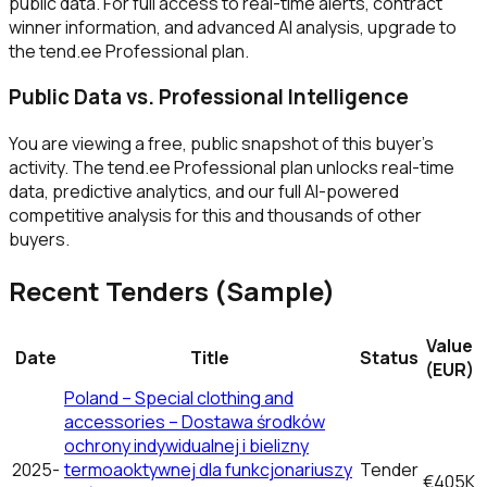
public data. For full access to real-time alerts, contract
winner information, and advanced AI analysis, upgrade to
the tend.ee Professional plan.
Public Data vs. Professional Intelligence
You are viewing a free, public snapshot of this buyer's
activity. The tend.ee Professional plan unlocks real-time
data, predictive analytics, and our full AI-powered
competitive analysis for this and thousands of other
buyers.
Recent Tenders (Sample)
Value
Date
Title
Status
(EUR)
Poland – Special clothing and
accessories – Dostawa środków
ochrony indywidualnej i bielizny
2025-
termoaoktywnej dla funkcjonariuszy
Tender
€405K