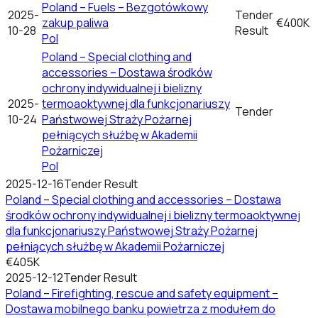
Poland – Fuels – Bezgotówkowy
2025-
Tender
zakup paliwa
€400K
10-28
Result
Pol
Poland – Special clothing and
accessories – Dostawa środków
ochrony indywidualnej i bielizny
2025-
termoaoktywnej dla funkcjonariuszy
Tender
10-24
Państwowej Straży Pożarnej
pełniących służbę w Akademii
Pożarniczej
Pol
2025-12-16
Tender Result
Poland – Special clothing and accessories – Dostawa
środków ochrony indywidualnej i bielizny termoaoktywnej
dla funkcjonariuszy Państwowej Straży Pożarnej
pełniących służbę w Akademii Pożarniczej
€405K
2025-12-12
Tender Result
Poland – Firefighting, rescue and safety equipment –
Dostawa mobilnego banku powietrza z modułem do