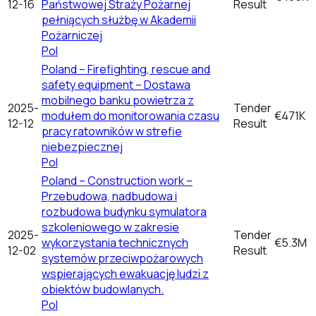
12-16
Państwowej Straży Pożarnej
Result
pełniących służbę w Akademii
Pożarniczej
Pol
Poland – Firefighting, rescue and
safety equipment – Dostawa
mobilnego banku powietrza z
2025-
Tender
modułem do monitorowania czasu
€471K
12-12
Result
pracy ratowników w strefie
niebezpiecznej
Pol
Poland – Construction work –
Przebudowa, nadbudowa i
rozbudowa budynku symulatora
szkoleniowego w zakresie
2025-
Tender
wykorzystania technicznych
€5.3M
12-02
Result
systemów przeciwpożarowych
wspierających ewakuację ludzi z
obiektów budowlanych.
Pol