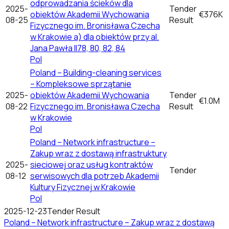
odprowadzania ścieków dla
2025-
Tender
obiektów Akademii Wychowania
€376K
08-25
Result
Fizycznego im. Bronisława Czecha
w Krakowie a) dla obiektów przy al.
Jana Pawła II78, 80, 82, 84
Pol
Poland – Building-cleaning services
– Kompleksowe sprzątanie
2025-
obiektów Akademii Wychowania
Tender
€1.0M
08-22
Fizycznego im. Bronisława Czecha
Result
w Krakowie
Pol
Poland – Network infrastructure –
Zakup wraz z dostawą infrastruktury
2025-
sieciowej oraz usług kontraktów
Tender
08-12
serwisowych dla potrzeb Akademii
Kultury Fizycznej w Krakowie
Pol
2025-12-23
Tender Result
Poland – Network infrastructure – Zakup wraz z dostawą