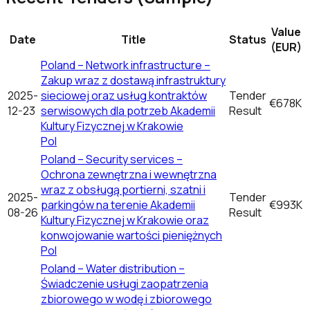
Value
Date
Title
Status
(EUR)
Poland – Network infrastructure –
Zakup wraz z dostawą infrastruktury
2025-
sieciowej oraz usług kontraktów
Tender
€678K
12-23
serwisowych dla potrzeb Akademii
Result
Kultury Fizycznej w Krakowie
Pol
Poland – Security services –
Ochrona zewnętrzna i wewnętrzna
wraz z obsługą portierni, szatni i
2025-
Tender
parkingów na terenie Akademii
€993K
08-26
Result
Kultury Fizycznej w Krakowie oraz
konwojowanie wartości pieniężnych
Pol
Poland – Water distribution –
Świadczenie usługi zaopatrzenia
zbiorowego w wodę i zbiorowego