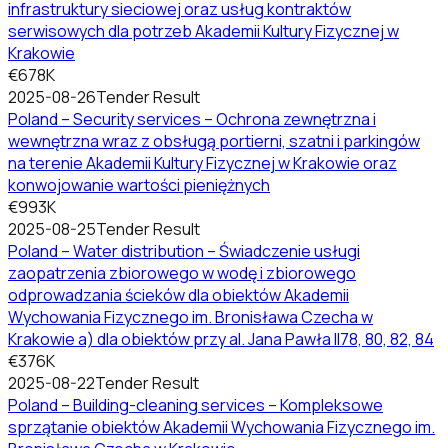
infrastruktury sieciowej oraz usług kontraktów
serwisowych dla potrzeb Akademii Kultury Fizycznej w
Krakowie
€678K
2025-08-26
Tender Result
Poland – Security services – Ochrona zewnętrzna i
wewnętrzna wraz z obsługą portierni, szatni i parkingów
na terenie Akademii Kultury Fizycznej w Krakowie oraz
konwojowanie wartości pieniężnych
€993K
2025-08-25
Tender Result
Poland – Water distribution – Świadczenie usługi
zaopatrzenia zbiorowego w wodę i zbiorowego
odprowadzania ścieków dla obiektów Akademii
Wychowania Fizycznego im. Bronisława Czecha w
Krakowie a) dla obiektów przy al. Jana Pawła II78, 80, 82, 84
€376K
2025-08-22
Tender Result
Poland – Building-cleaning services – Kompleksowe
sprzątanie obiektów Akademii Wychowania Fizycznego im.