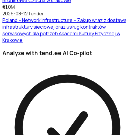
Bronisława Czecha w Krakowie
€1.0M
2025-08-12
Tender
Poland – Network infrastructure – Zakup wraz z dostawą
infrastruktury sieciowej oraz usług kontraktów
serwisowych dla potrzeb Akademii Kultury Fizycznej w
Krakowie
Analyze with tend.ee AI Co-pilot