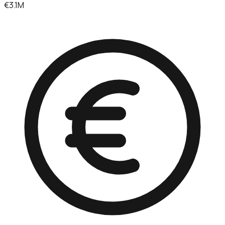
€3.1M