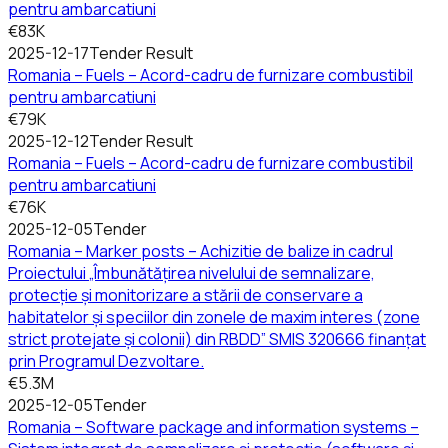
pentru ambarcatiuni
€83K
2025-12-17
Tender Result
Romania – Fuels – Acord-cadru de furnizare combustibil
pentru ambarcatiuni
€79K
2025-12-12
Tender Result
Romania – Fuels – Acord-cadru de furnizare combustibil
pentru ambarcatiuni
€76K
2025-12-05
Tender
Romania – Marker posts – Achizitie de balize in cadrul
Proiectului „Îmbunătățirea nivelului de semnalizare,
protecție și monitorizare a stării de conservare a
habitatelor și speciilor din zonele de maxim interes (zone
strict protejate și colonii) din RBDD” SMIS 320666 finanțat
prin Programul Dezvoltare.
€5.3M
2025-12-05
Tender
Romania – Software package and information systems –