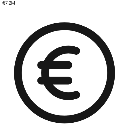
€7.2M