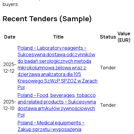
buyers.
Recent Tenders (Sample)
Value
Date
Title
Status
(EUR)
Poland – Laboratory reagents –
Sukcesywna dostawa odczynników
do badań serologicznych metodą
2025-
mikrokolumnową żelową wraz z
Tender
12-12
dzierżawą analizatora dla 105
Kresowego SzWzP SPZOZ w Żarach
Pol
Poland – Food, beverages, tobacco
2025-
and related products – Sukcesywna
Tender
12-10
dostawa artykułów żywnościowych
Pol
Poland – Medical equipments –
Zakup sprzętu i wyposażenia