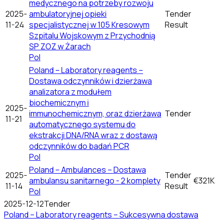
medycznego na potrzeby rozwoju
2025-
ambulatoryjnej opieki
Tender
11-24
specjalistycznej w 105 Kresowym
Result
Szpitalu Wojskowym z Przychodnią
SP ZOZ w Żarach
Pol
Poland – Laboratory reagents –
Dostawa odczynników i dzierżawa
analizatora z modułem
biochemicznym i
2025-
immunochemicznym, oraz dzierżawa
Tender
11-21
automatycznego systemu do
ekstrakcji DNA/RNA wraz z dostawą
odczynników do badań PCR
Pol
Poland – Ambulances – Dostawa
2025-
Tender
ambulansu sanitarnego - 2 komplety
€321K
11-14
Result
Pol
2025-12-12
Tender
Poland – Laboratory reagents – Sukcesywna dostawa