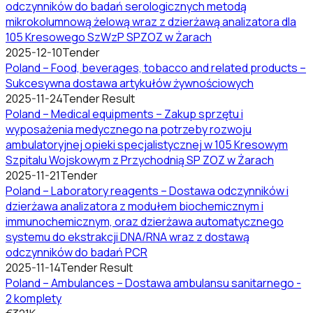
odczynników do badań serologicznych metodą
mikrokolumnową żelową wraz z dzierżawą analizatora dla
105 Kresowego SzWzP SPZOZ w Żarach
2025-12-10
Tender
Poland – Food, beverages, tobacco and related products –
Sukcesywna dostawa artykułów żywnościowych
2025-11-24
Tender Result
Poland – Medical equipments – Zakup sprzętu i
wyposażenia medycznego na potrzeby rozwoju
ambulatoryjnej opieki specjalistycznej w 105 Kresowym
Szpitalu Wojskowym z Przychodnią SP ZOZ w Żarach
2025-11-21
Tender
Poland – Laboratory reagents – Dostawa odczynników i
dzierżawa analizatora z modułem biochemicznym i
immunochemicznym, oraz dzierżawa automatycznego
systemu do ekstrakcji DNA/RNA wraz z dostawą
odczynników do badań PCR
2025-11-14
Tender Result
Poland – Ambulances – Dostawa ambulansu sanitarnego -
2 komplety