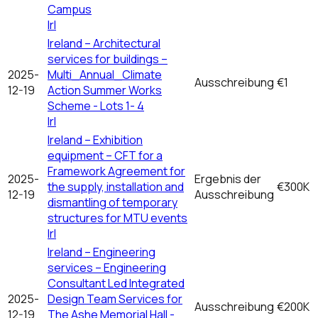
Campus
Irl
Ireland – Architectural
services for buildings –
2025-
Multi_Annual_Climate
Ausschreibung
€1
12-19
Action Summer Works
Scheme - Lots 1- 4
Irl
Ireland – Exhibition
equipment – CFT for a
Framework Agreement for
2025-
Ergebnis der
the supply, installation and
€300K
12-19
Ausschreibung
dismantling of temporary
structures for MTU events
Irl
Ireland – Engineering
services – Engineering
Consultant Led Integrated
2025-
Design Team Services for
Ausschreibung
€200K
12-19
The Ashe Memorial Hall -