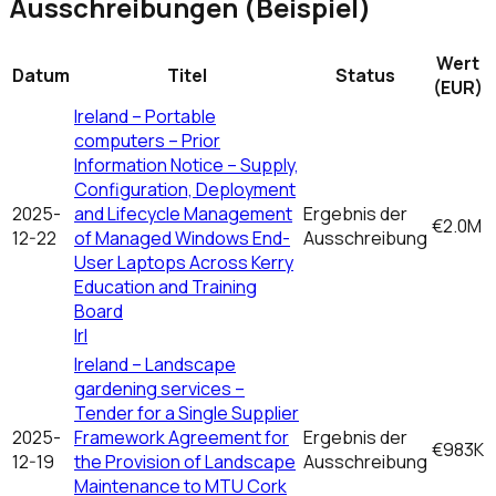
Ausschreibungen (Beispiel)
Wert
Datum
Titel
Status
(EUR)
Ireland – Portable
computers – Prior
Information Notice – Supply,
Configuration, Deployment
2025-
and Lifecycle Management
Ergebnis der
€2.0M
12-22
of Managed Windows End-
Ausschreibung
User Laptops Across Kerry
Education and Training
Board
Irl
Ireland – Landscape
gardening services –
Tender for a Single Supplier
2025-
Framework Agreement for
Ergebnis der
€983K
12-19
the Provision of Landscape
Ausschreibung
Maintenance to MTU Cork